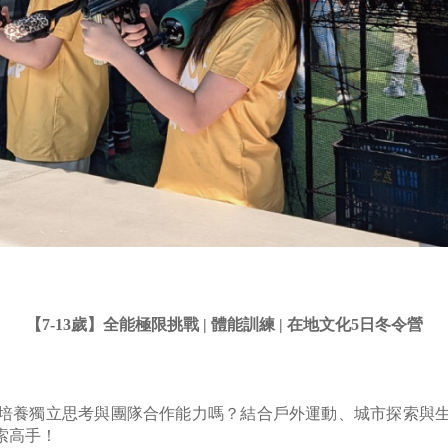
【7-13歲】全能極限挑戰 | 體能訓練 | 在地文化5日冬令營
培養獨立思考與團隊合作能力嗎？結合戶外運動、城市探索與
索高手！