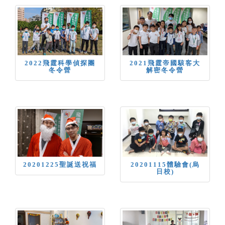
2022飛霆科學偵探團
2021飛霆帝國駭客大
冬令營
解密冬令營
20201225聖誕送祝福
20201115體驗會(烏
日校)